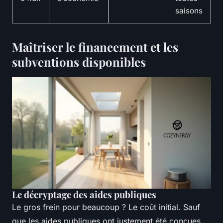
saisons
Maîtriser le financement et les
subventions disponibles
Le décryptage des aides publiques
Le gros frein pour beaucoup ? Le coût initial. Sauf
que les aides publiques ont justement été conçues