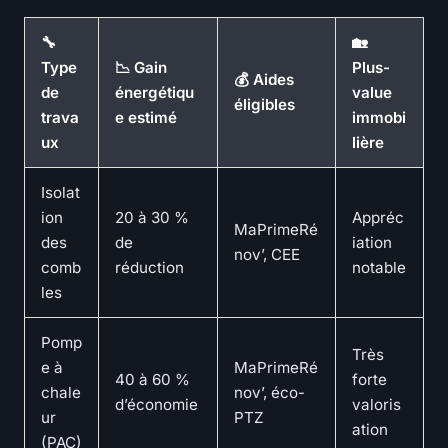
🔧
🏡
Type
📉 Gain
Plus-
💰 Aides
de
énergétiqu
value
éligibles
trava
e estimé
immobi
ux
lière
Isolat
ion
20 à 30 %
Appréc
MaPrimeRé
des
de
iation
nov’, CEE
comb
réduction
notable
les
Pomp
Très
e à
MaPrimeRé
40 à 60 %
forte
chale
nov’, éco-
d’économie
valoris
ur
PTZ
ation
(PAC)