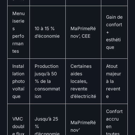
Menu
Gain de
iserie
confort
s
10 à 15 %
MaPrimeRé
+
perfo
d’économie
nov’, CEE
esthéti
rman
que
tes
Instal
Production
Certaines
Atout
lation
jusqu’à 50
aides
majeur
photo
% de la
locales,
à la
voltaï
consommat
revente
revent
que
ion
d’électricité
e
Confort
VMC
Jusqu’à 25
accru
MaPrimeRé
doubl
%
en
nov’
e flux
d’économie
toutes