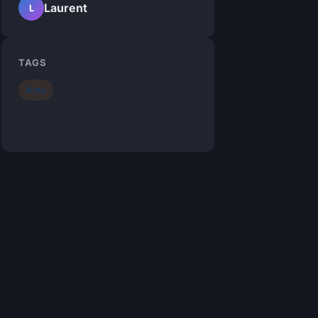
Laurent
L
TAGS
Actu